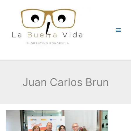
Ir
Men
al
contenido
princ
Juan Carlos Brun