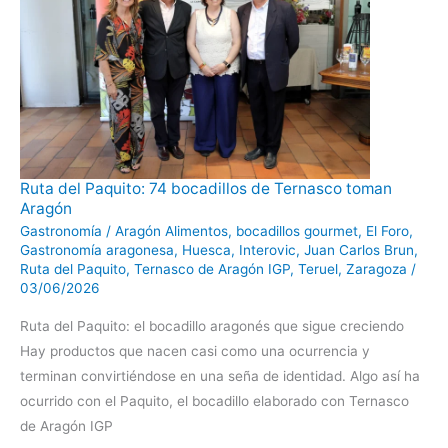
Ruta
Ruta del Paquito: 74 bocadillos de Ternasco toman
del
Aragón
Paquito:
74
Gastronomía
/
Aragón Alimentos
,
bocadillos gourmet
,
El Foro
,
bocadillos
de
Gastronomía aragonesa
,
Huesca
,
Interovic
,
Juan Carlos Brun
,
Ternasco
Ruta del Paquito
,
Ternasco de Aragón IGP
,
Teruel
,
Zaragoza
/
toman
Aragón
03/06/2026
Ruta del Paquito: el bocadillo aragonés que sigue creciendo
Hay productos que nacen casi como una ocurrencia y
terminan convirtiéndose en una seña de identidad. Algo así ha
ocurrido con el Paquito, el bocadillo elaborado con Ternasco
de Aragón IGP