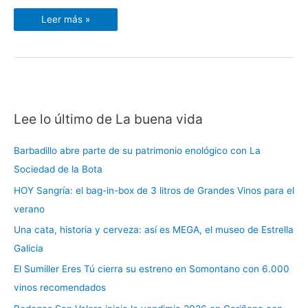
Leer más »
Lee lo último de La buena vida
C
a
Barbadillo abre parte de su patrimonio enológico con La
t
Sociedad de la Bota
e
HOY Sangría: el bag-in-box de 3 litros de Grandes Vinos para el
g
verano
o
r
Una cata, historia y cerveza: así es MEGA, el museo de Estrella
í
Galicia
a
El Sumiller Eres Tú cierra su estreno en Somontano con 6.000
s
vinos recomendados