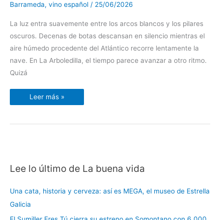
catedral
Barrameda
,
vino español
/
25/06/2026
de
la
manzanilla
La luz entra suavemente entre los arcos blancos y los pilares
oscuros. Decenas de botas descansan en silencio mientras el
aire húmedo procedente del Atlántico recorre lentamente la
nave. En La Arboledilla, el tiempo parece avanzar a otro ritmo.
Quizá
Leer más »
Lee lo último de La buena vida
C
a
Una cata, historia y cerveza: así es MEGA, el museo de Estrella
t
Galicia
e
El Sumiller Eres Tú cierra su estreno en Somontano con 6.000