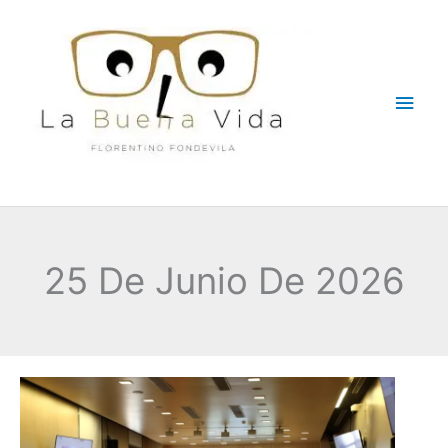
Ir
Men
al
contenido
princ
25 De Junio De 2026