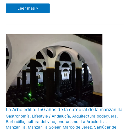
Leer más »
La
La Arboledilla: 150 años de la catedral de la manzanilla
Arboledilla:
150
Gastronomía
,
Lifestyle
/
Andalucía
,
Arquitectura bodeguera
,
años
Barbadillo
,
cultura del vino
,
enoturismo
,
La Arboledilla
,
de
la
Manzanilla
,
Manzanilla Solear
,
Marco de Jerez
,
Sanlúcar de