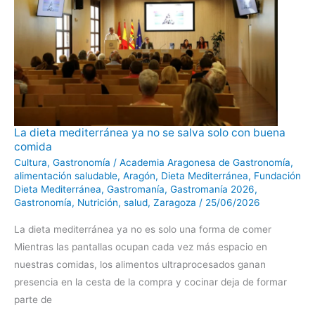
La
La dieta mediterránea ya no se salva solo con buena
dieta
comida
mediterránea
ya
Cultura
,
Gastronomía
/
Academia Aragonesa de Gastronomía
,
no
se
alimentación saludable
,
Aragón
,
Dieta Mediterránea
,
Fundación
salva
Dieta Mediterránea
,
Gastromanía
,
Gastromanía 2026
,
solo
con
Gastronomía
,
Nutrición
,
salud
,
Zaragoza
/
25/06/2026
buena
comida
La dieta mediterránea ya no es solo una forma de comer
Mientras las pantallas ocupan cada vez más espacio en
nuestras comidas, los alimentos ultraprocesados ganan
presencia en la cesta de la compra y cocinar deja de formar
parte de